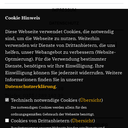
IMPRESSUM
Cookie Hinweis
DATENSCHUTZ
Diese Webseite verwendet Cookies, die notwendig
sind, um die Webseite zu nutzen. Weiterhin
Bürgerbüro Prof. Dr. Michael
verwenden wir Dienste von Drittanbietern, die uns
helfen, unser Webangebot zu verbessern (Website-
Schierack MdL
Optmierung). Für die Verwendung bestimmter
Dienste, benötigen wir Ihre Einwilligung. Ihre
Einwilligung können Sie jederzeit widerrufen. Weitere
Am Turm 14
Informationen finden Sie in unserer
03046 Cottbus
Datenschutzerklärung
.
Telefon: 0355 / 289 162 38
Telefax: 0355 / 289 162 39
Technisch notwendige Cookies (
Übersicht
)
E-Mail: buero@michaelschierack.de
Die notwendigen Cookies werden allein für den
ordnungsgemäßen Gebrauch der Webseite benötigt.
Cookies von Drittanbietern (
Übersicht
)
CDU-FRAKTION IM LANDTAG BRANDENBURG
Zur Optimierung unserer Webseite binden wir Dienste und