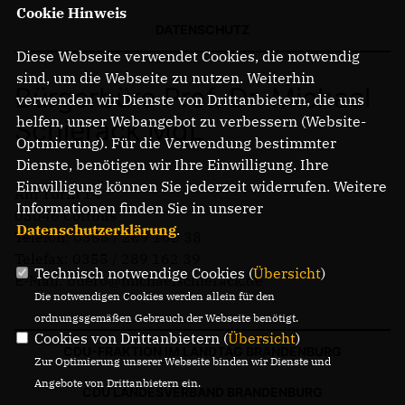
Cookie Hinweis
DATENSCHUTZ
Diese Webseite verwendet Cookies, die notwendig
sind, um die Webseite zu nutzen. Weiterhin
Bürgerbüro Prof. Dr. Michael
verwenden wir Dienste von Drittanbietern, die uns
helfen, unser Webangebot zu verbessern (Website-
Schierack MdL
Optmierung). Für die Verwendung bestimmter
Dienste, benötigen wir Ihre Einwilligung. Ihre
Einwilligung können Sie jederzeit widerrufen. Weitere
Am Turm 14
Informationen finden Sie in unserer
03046 Cottbus
Datenschutzerklärung
.
Telefon: 0355 / 289 162 38
Telefax: 0355 / 289 162 39
Technisch notwendige Cookies (
Übersicht
)
E-Mail: buero@michaelschierack.de
Die notwendigen Cookies werden allein für den
ordnungsgemäßen Gebrauch der Webseite benötigt.
Cookies von Drittanbietern (
Übersicht
)
CDU-FRAKTION IM LANDTAG BRANDENBURG
Zur Optimierung unserer Webseite binden wir Dienste und
Angebote von Drittanbietern ein.
CDU LANDESVERBAND BRANDENBURG