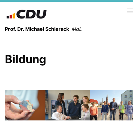
Prof. Dr. Michael Schierack
MdL
NEUIGKEITEN
Bildung
TERMINE
LEBENSLAUF
HEIMAT UND WERTE
AUSBILDUNG UND WEGMARKEN
BERUFUNG UND MENSCH
POLITIK
SICHERHEIT UND ZUSAMMENHALT
MITTELSTAND UND INDUSTRIE