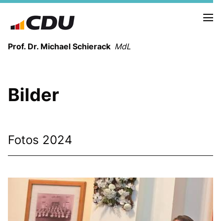
Prof. Dr. Michael Schierack
MdL
NEUIGKEITEN
Bilder
TERMINE
LEBENSLAUF
HEIMAT UND WERTE
Fotos 2024
AUSBILDUNG UND WEGMARKEN
BERUFUNG UND MENSCH
POLITIK
SICHERHEIT UND ZUSAMMENHALT
MITTELSTAND UND INDUSTRIE