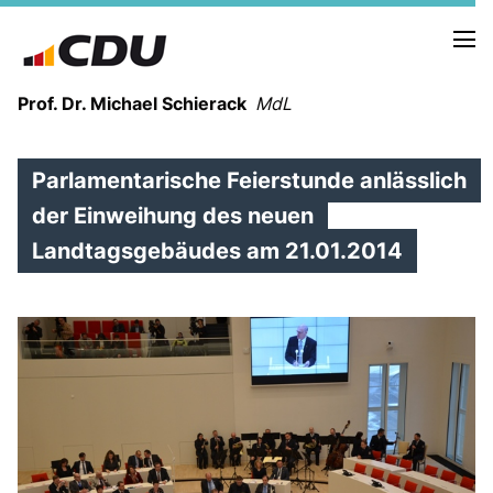
Prof. Dr. Michael Schierack
MdL
Parlamentarische Feierstunde anlässlich
NEUIGKEITEN
TERMINE
der Einweihung des neuen
Landtagsgebäudes am 21.01.2014
LEBENSLAUF
HEIMAT UND WERTE
AUSBILDUNG UND WEGMARKEN
BERUFUNG UND MENSCH
POLITIK
SICHERHEIT UND ZUSAMMENHALT
MITTELSTAND UND INDUSTRIE