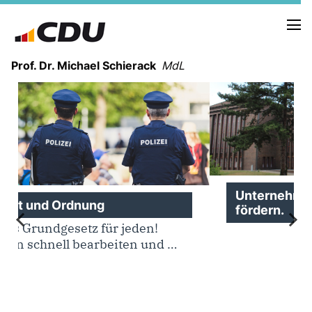
Prof. Dr. Michael Schierack
MdL
NEUIGKEITEN
TERMINE
LEBENSLAUF
HEIMAT UND WERTE
Unternehmertum und Kreativität
fördern.
AUSBILDUNG UND WEGMARKEN
BERUFUNG UND MENSCH
POLITIK
SICHERHEIT UND ZUSAMMENHALT
MITTELSTAND UND INDUSTRIE