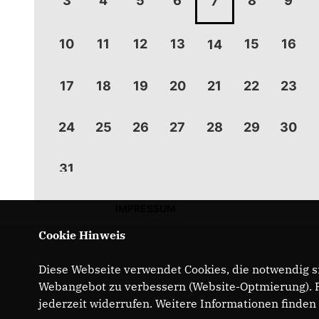
3
4
5
6
8
9
7
10
11
12
13
15
16
14
17
18
19
20
21
22
23
24
25
26
27
28
29
30
31
IMPRESSUM
Cookie Hinweis
Diese Webseite verwendet Cookies, die notwendig si
Webangebot zu verbessern (Website-Optmierung). Fü
jederzeit widerrufen. Weitere Informationen finden