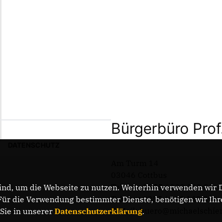
Bürgerbüro Prof
DATENSCHUTZ
Am Turm 14
03046 Cottbus
Telefon: 0355 / 289 162 38
nd, um die Webseite zu nutzen. Weiterhin verwenden wir Di
Telefax: 0355 / 289 162 39
r die Verwendung bestimmter Dienste, benötigen wir Ihre 
E-Mail: buero@michaelschie
 Sie in unserer
Datenschutzerklärung
.