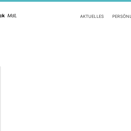
ack
MdL
AKTUELLES
PERSÖN