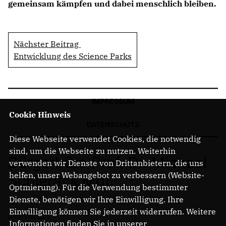
gemeinsam kämpfen und dabei menschlich bleiben.
Nächster Beitrag
Entwicklung des Science Parks
IMPRESSUM
Cookie Hinweis
DATENSCHUTZ
Diese Webseite verwendet Cookies, die notwendig
sind, um die Webseite zu nutzen. Weiterhin
Bürgerbüro Prof. Dr. Michael
verwenden wir Dienste von Drittanbietern, die uns
helfen, unser Webangebot zu verbessern (Website-
Schierack MdL
Optmierung). Für die Verwendung bestimmter
Dienste, benötigen wir Ihre Einwilligung. Ihre
Einwilligung können Sie jederzeit widerrufen. Weitere
Am Turm 14
Informationen finden Sie in unserer