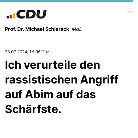
Prof. Dr. Michael Schierack
MdL
NEUIGKEITEN
26.07.2024, 16:06 Uhr
TERMINE
Ich verurteile den
rassistischen Angriff
LEBENSLAUF
HEIMAT UND WERTE
auf Abim auf das
AUSBILDUNG UND WEGMARKEN
BERUFUNG UND MENSCH
Schärfste.
POLITIK
SICHERHEIT UND ZUSAMMENHALT
MITTELSTAND UND INDUSTRIE