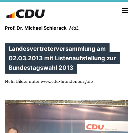
Prof. Dr. Michael Schierack
MdL
Landesvertreterversammlung am
NEUIGKEITEN
TERMINE
02.03.2013 mit Listenaufstellung zur
Bundestagswahl 2013
LEBENSLAUF
Mehr Bilder unter www.cdu-brandenburg.de
HEIMAT UND WERTE
AUSBILDUNG UND WEGMARKEN
BERUFUNG UND MENSCH
POLITIK
SICHERHEIT UND ZUSAMMENHALT
MITTELSTAND UND INDUSTRIE