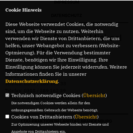
IMPRESSUM
Cookie Hinweis
DATENSCHUTZ
Diese Webseite verwendet Cookies, die notwendig
sind, um die Webseite zu nutzen. Weiterhin
Bürgerbüro Prof. Dr. Michael
verwenden wir Dienste von Drittanbietern, die uns
helfen, unser Webangebot zu verbessern (Website-
Schierack MdL
Optmierung). Für die Verwendung bestimmter
Dienste, benötigen wir Ihre Einwilligung. Ihre
Einwilligung können Sie jederzeit widerrufen. Weitere
Am Turm 14
Informationen finden Sie in unserer
03046 Cottbus
Datenschutzerklärung
.
Telefon: 0355 / 289 162 38
Telefax: 0355 / 289 162 39
Technisch notwendige Cookies (
Übersicht
)
E-Mail: buero@michaelschierack.de
Die notwendigen Cookies werden allein für den
ordnungsgemäßen Gebrauch der Webseite benötigt.
Cookies von Drittanbietern (
Übersicht
)
CDU-FRAKTION IM LANDTAG BRANDENBURG
Zur Optimierung unserer Webseite binden wir Dienste und
Angebote von Drittanbietern ein.