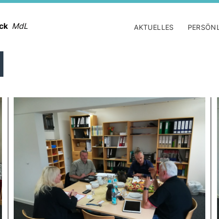
ack
MdL
AKTUELLES
PERSÖN