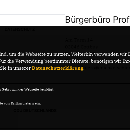
Bürgerbüro Prof
DATENSCHUTZ
Am Turm 14
03046 Cottbus
Telefon: 0355 / 289 162 38
nd, um die Webseite zu nutzen. Weiterhin verwenden wir Di
Telefax: 0355 / 289 162 39
r die Verwendung bestimmter Dienste, benötigen wir Ihre 
E-Mail: buero@michaelschie
 Sie in unserer
Datenschutzerklärung
.
Gebrauch der Webseite benötigt.
e von Drittanbietern ein.
CDU DEUTSCHLANDS