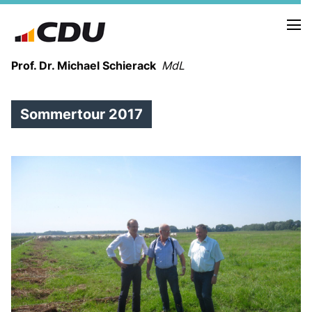
Prof. Dr. Michael Schierack
MdL
Sommertour 2017
NEUIGKEITEN
TERMINE
LEBENSLAUF
HEIMAT UND WERTE
AUSBILDUNG UND WEGMARKEN
BERUFUNG UND MENSCH
POLITIK
SICHERHEIT UND ZUSAMMENHALT
MITTELSTAND UND INDUSTRIE