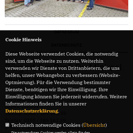
IMPRESSUM
Cookie Hinweis
DATENSCHUTZ
Diese Webseite verwendet Cookies, die notwendig
sind, um die Webseite zu nutzen. Weiterhin
Bürgerbüro Prof. Dr. Michael
verwenden wir Dienste von Drittanbietern, die uns
helfen, unser Webangebot zu verbessern (Website-
Schierack MdL
Optmierung). Für die Verwendung bestimmter
Dienste, benötigen wir Ihre Einwilligung. Ihre
Einwilligung können Sie jederzeit widerrufen. Weitere
Am Turm 14
Informationen finden Sie in unserer
03046 Cottbus
Datenschutzerklärung
.
Telefon: 0355 / 289 162 38
Telefax: 0355 / 289 162 39
Technisch notwendige Cookies (
Übersicht
)
E-Mail: buero@michaelschierack.de
Die notwendigen Cookies werden allein für den