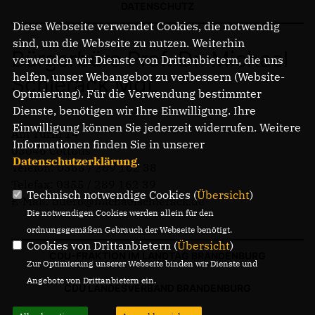
DATENSCHUTZ
Diese Webseite verwendet Cookies, die notwendig
sind, um die Webseite zu nutzen. Weiterhin
Bürgerbüro Prof. Dr. Michael
verwenden wir Dienste von Drittanbietern, die uns
helfen, unser Webangebot zu verbessern (Website-
Schierack MdL
Optmierung). Für die Verwendung bestimmter
Dienste, benötigen wir Ihre Einwilligung. Ihre
Einwilligung können Sie jederzeit widerrufen. Weitere
Am Turm 14
Informationen finden Sie in unserer
03046 Cottbus
Datenschutzerklärung
.
Telefon: 0355 / 289 162 38
Telefax: 0355 / 289 162 39
Technisch notwendige Cookies (
Übersicht
)
E-Mail: buero@michaelschierack.de
Die notwendigen Cookies werden allein für den
ordnungsgemäßen Gebrauch der Webseite benötigt.
Cookies von Drittanbietern (
Übersicht
)
CDU-FRAKTION IM LANDTAG BRANDENBURG
Zur Optimierung unserer Webseite binden wir Dienste und
Angebote von Drittanbietern ein.
CDU LANDESVERBAND BRANDENBURG