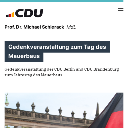
Prof. Dr. Michael Schierack
MdL
Gedenkveranstaltung zum Tag des
NEUIGKEITEN
TERMINE
Mauerbaus
Gedenkveranstaltung der CDU Berlin und CDU Brandenburg
LEBENSLAUF
zum Jahrestag des Mauerbaus.
HEIMAT UND WERTE
AUSBILDUNG UND WEGMARKEN
BERUFUNG UND MENSCH
POLITIK
SICHERHEIT UND ZUSAMMENHALT
MITTELSTAND UND INDUSTRIE