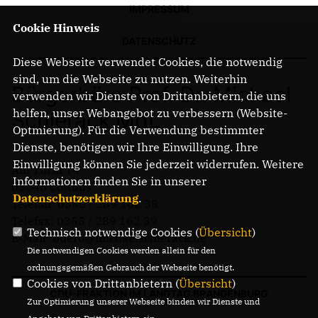
IMPRESSUM
Cookie Hinweis
DATENSCHUTZ
Diese Webseite verwendet Cookies, die notwendig
sind, um die Webseite zu nutzen. Weiterhin
Bürgerbüro Prof. Dr. Michael
verwenden wir Dienste von Drittanbietern, die uns
helfen, unser Webangebot zu verbessern (Website-
Schierack MdL
Optmierung). Für die Verwendung bestimmter
Dienste, benötigen wir Ihre Einwilligung. Ihre
Einwilligung können Sie jederzeit widerrufen. Weitere
Am Turm 14
Informationen finden Sie in unserer
03046 Cottbus
Datenschutzerklärung
.
Telefon: 0355 / 289 162 38
Telefax: 0355 / 289 162 39
Technisch notwendige Cookies (
Übersicht
)
E-Mail: buero@michaelschierack.de
Die notwendigen Cookies werden allein für den
ordnungsgemäßen Gebrauch der Webseite benötigt.
Cookies von Drittanbietern (
Übersicht
)
CDU-FRAKTION IM LANDTAG BRANDENBURG
Zur Optimierung unserer Webseite binden wir Dienste und