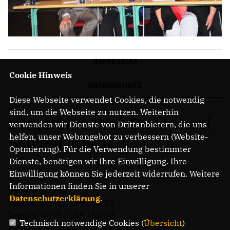
IMPRESSUM
Cookie Hinweis
DATENSCHUTZ
Diese Webseite verwendet Cookies, die notwendig
sind, um die Webseite zu nutzen. Weiterhin
Bürgerbüro Prof. Dr. Michael
verwenden wir Dienste von Drittanbietern, die uns
helfen, unser Webangebot zu verbessern (Website-
Schierack MdL
Optmierung). Für die Verwendung bestimmter
Dienste, benötigen wir Ihre Einwilligung. Ihre
Einwilligung können Sie jederzeit widerrufen. Weitere
Am Turm 14
Informationen finden Sie in unserer
03046 Cottbus
Datenschutzerklärung
.
Telefon: 0355 / 289 162 38
Telefax: 0355 / 289 162 39
Technisch notwendige Cookies (
Übersicht
)
E-Mail: buero@michaelschierack.de