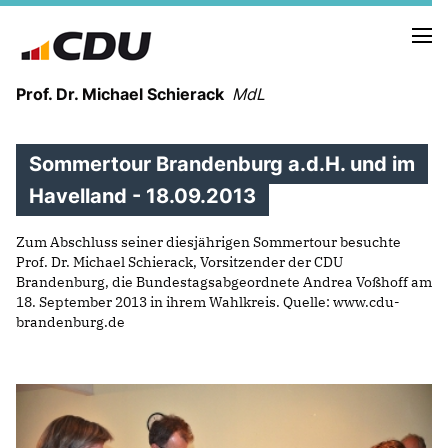
Prof. Dr. Michael Schierack
MdL
Sommertour Brandenburg a.d.H. und im
NEUIGKEITEN
TERMINE
Havelland - 18.09.2013
Zum Abschluss seiner diesjährigen Sommertour besuchte
LEBENSLAUF
Prof. Dr. Michael Schierack, Vorsitzender der CDU
HEIMAT UND WERTE
Brandenburg, die Bundestagsabgeordnete Andrea Voßhoff am
AUSBILDUNG UND WEGMARKEN
18. September 2013 in ihrem Wahlkreis. Quelle: www.cdu-
brandenburg.de
BERUFUNG UND MENSCH
POLITIK
SICHERHEIT UND ZUSAMMENHALT
MITTELSTAND UND INDUSTRIE