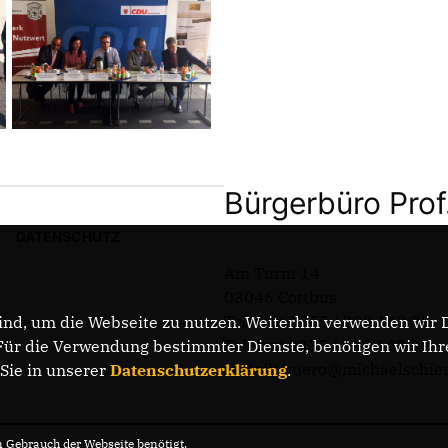
Bürgerbüro Prof
DATENSCHUTZ
Am Turm 14
03046 Cottbus
Telefon: 0355 / 289 162 38
nd, um die Webseite zu nutzen. Weiterhin verwenden wir Di
Telefax: 0355 / 289 162 39
r die Verwendung bestimmter Dienste, benötigen wir Ihre 
E-Mail: buero@michaelschie
 Sie in unserer
Datenschutzerklärung
.
Gebrauch der Webseite benötigt.