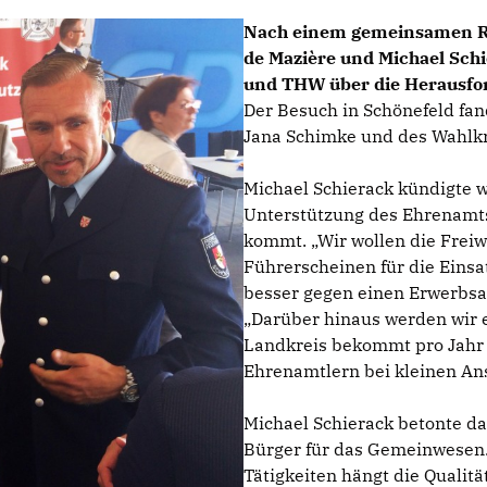
Nach einem gemeinsamen R
de Mazière und Michael Sc
und THW über die Herausfor
Der Besuch in Schönefeld fa
Jana Schimke und des Wahlkr
Michael Schierack kündigte w
Unterstützung des Ehrenamts
kommt. „Wir wollen die Freiw
Führerscheinen für die Eins
besser gegen einen Erwerbsau
Darüber hinaus werden wir e
Landkreis bekommt pro Jahr
Ehrenamtlern bei kleinen An
Michael Schierack betonte da
Bürger für das Gemeinwesen. „
Tätigkeiten hängt die Qualit