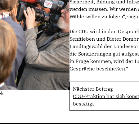
Sicherheit, Bildung und Infra
werden müssen. Wir werden se
Wählerwillen zu folgen“, sagt
Die CDU wird in den Gespräch
Senftleben und Dieter Dombro
Landtagswahl der Landesvorst
die Sondierungen gut aufgest
in Frage kommen, wird der 
Gespräche beschließen.“
Nächster Beitrag
ck
CDU-Fraktion hat sich konst
bestätigt