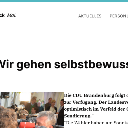
ack
MdL
AKTUELLES
PERSÖN
Wir gehen selbstbewuss
Die CDU Brandenburg folgt 
zur Verfügung. Der Landesvo
optimistisch im Vorfeld der
Sondierung."
"Die Wähler haben am Sonnta