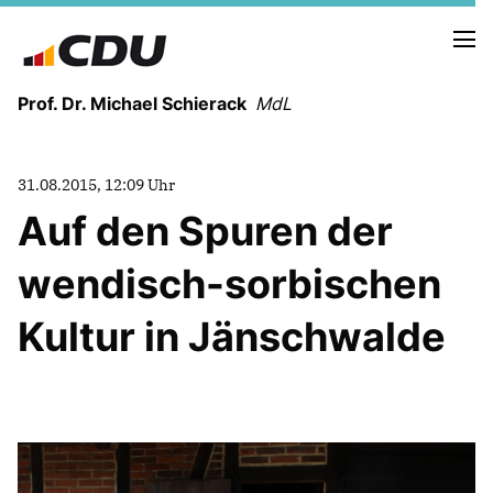
Prof. Dr. Michael Schierack
MdL
NEUIGKEITEN
31.08.2015, 12:09 Uhr
TERMINE
Auf den Spuren der
wendisch-sorbischen
LEBENSLAUF
HEIMAT UND WERTE
Kultur in Jänschwalde
AUSBILDUNG UND WEGMARKEN
BERUFUNG UND MENSCH
POLITIK
SICHERHEIT UND ZUSAMMENHALT
MITTELSTAND UND INDUSTRIE