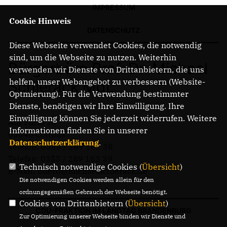
IMPRESSUM
Cookie Hinweis
DATENSCHUTZ
Diese Webseite verwendet Cookies, die notwendig
sind, um die Webseite zu nutzen. Weiterhin
Bürgerbüro Prof. Dr. Michael
verwenden wir Dienste von Drittanbietern, die uns
helfen, unser Webangebot zu verbessern (Website-
Schierack MdL
Optmierung). Für die Verwendung bestimmter
Dienste, benötigen wir Ihre Einwilligung. Ihre
Einwilligung können Sie jederzeit widerrufen. Weitere
Am Turm 14
Informationen finden Sie in unserer
03046 Cottbus
Datenschutzerklärung
.
Telefon: 0355 / 289 162 38
Telefax: 0355 / 289 162 39
Technisch notwendige Cookies (
Übersicht
)
E-Mail: buero@michaelschierack.de
Die notwendigen Cookies werden allein für den
ordnungsgemäßen Gebrauch der Webseite benötigt.
Cookies von Drittanbietern (
Übersicht
)
CDU-FRAKTION IM LANDTAG BRANDENBURG
Zur Optimierung unserer Webseite binden wir Dienste und