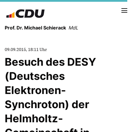
Prof. Dr. Michael Schierack
MdL
NEUIGKEITEN
09.09.2015, 18:11 Uhr
TERMINE
Besuch des DESY
(Deutsches
LEBENSLAUF
HEIMAT UND WERTE
Elektronen-
AUSBILDUNG UND WEGMARKEN
BERUFUNG UND MENSCH
Synchroton) der
Helmholtz-
POLITIK
SICHERHEIT UND ZUSAMMENHALT
MITTELSTAND UND INDUSTRIE