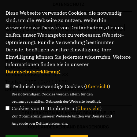
DATENSCHUTZ
Diese Webseite verwendet Cookies, die notwendig
sind, um die Webseite zu nutzen. Weiterhin
Bürgerbüro Prof. Dr. Michael
verwenden wir Dienste von Drittanbietern, die uns
helfen, unser Webangebot zu verbessern (Website-
Schierack MdL
Optmierung). Für die Verwendung bestimmter
Dienste, benötigen wir Ihre Einwilligung. Ihre
Einwilligung können Sie jederzeit widerrufen. Weitere
Am Turm 14
Informationen finden Sie in unserer
03046 Cottbus
Datenschutzerklärung
.
Telefon: 0355 / 289 162 38
Telefax: 0355 / 289 162 39
Technisch notwendige Cookies (
Übersicht
)
E-Mail: buero@michaelschierack.de
Die notwendigen Cookies werden allein für den
ordnungsgemäßen Gebrauch der Webseite benötigt.
Cookies von Drittanbietern (
Übersicht
)
CDU-FRAKTION IM LANDTAG BRANDENBURG
Zur Optimierung unserer Webseite binden wir Dienste und
Angebote von Drittanbietern ein.
CDU LANDESVERBAND BRANDENBURG