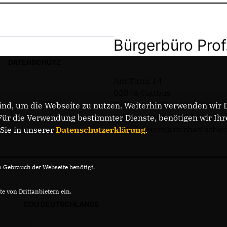
Bürgerbüro Prof
DATENSCHUTZ
Am Turm 14
03046 Cottbus
Telefon: 0355 / 289 162 38
nd, um die Webseite zu nutzen. Weiterhin verwenden wir Di
Telefax: 0355 / 289 162 39
r die Verwendung bestimmter Dienste, benötigen wir Ihre 
E-Mail: buero@michaelschie
 Sie in unserer
Datenschutzerklärung
.
Gebrauch der Webseite benötigt.
e von Drittanbietern ein.
CDU DEUTSCHLANDS