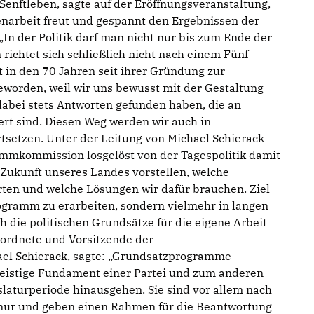
Senftleben, sagte auf der Eröffnungsveranstaltung,
enarbeit freut und gespannt den Ergebnissen der
In der Politik darf man nicht nur bis zum Ende der
richtet sich schließlich nicht nach einem Fünf-
 in den 70 Jahren seit ihrer Gründung zur
geworden, weil wir uns bewusst mit der Gestaltung
dabei stets Antworten gefunden haben, die an
rt sind. Diesen Weg werden wir auch in
tsetzen. Unter der Leitung von Michael Schierack
ammkommission losgelöst von der Tagespolitik damit
e Zukunft unseres Landes vorstellen, welche
ten und welche Lösungen wir dafür brauchen. Ziel
rogramm zu erarbeiten, sondern vielmehr in langen
 die politischen Grundsätze für die eigene Arbeit
eordnete und Vorsitzende der
l Schierack, sagte: „Grundsatzprogramme
eistige Fundament einer Partei und zum anderen
islaturperiode hinausgehen. Sie sind vor allem nach
hnur und geben einen Rahmen für die Beantwortung