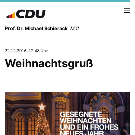
Prof. Dr. Michael Schierack
MdL
NEUIGKEITEN
22.12.2016, 12:48 Uhr
TERMINE
Weihnachtsgruß
LEBENSLAUF
HEIMAT UND WERTE
AUSBILDUNG UND WEGMARKEN
BERUFUNG UND MENSCH
POLITIK
SICHERHEIT UND ZUSAMMENHALT
MITTELSTAND UND INDUSTRIE