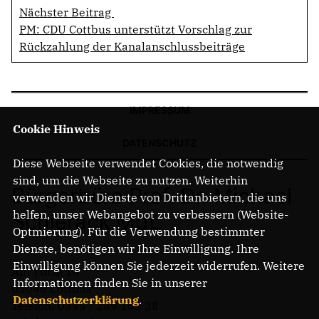
Nächster Beitrag
PM: CDU Cottbus unterstützt Vorschlag zur
Rückzahlung der Kanalanschlussbeiträge
IMPRESSUM
Cookie Hinweis
DATENSCHUTZ
Diese Webseite verwendet Cookies, die notwendig
sind, um die Webseite zu nutzen. Weiterhin
Bürgerbüro Prof. Dr. Michael
verwenden wir Dienste von Drittanbietern, die uns
helfen, unser Webangebot zu verbessern (Website-
Schierack MdL
Optmierung). Für die Verwendung bestimmter
Dienste, benötigen wir Ihre Einwilligung. Ihre
Einwilligung können Sie jederzeit widerrufen. Weitere
Am Turm 14
Informationen finden Sie in unserer
03046 Cottbus
Datenschutzerklärung
.
Telefon: 0355 / 289 162 38