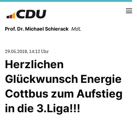
Prof. Dr. Michael Schierack
MdL
NEUIGKEITEN
29.05.2018, 14:12 Uhr
TERMINE
Herzlichen
Glückwunsch Energie
LEBENSLAUF
HEIMAT UND WERTE
Cottbus zum Aufstieg
AUSBILDUNG UND WEGMARKEN
BERUFUNG UND MENSCH
in die 3.Liga!!!
POLITIK
SICHERHEIT UND ZUSAMMENHALT
MITTELSTAND UND INDUSTRIE