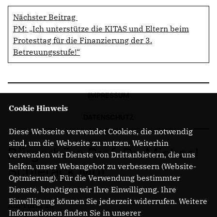
Nächster Beitrag
PM: „Ich unterstütze die KITAS und Eltern beim
Protesttag für die Finanzierung der 3.
Betreuungsstufe!“
IMPRESSUM
Cookie Hinweis
DATENSCHUTZ
Diese Webseite verwendet Cookies, die notwendig
sind, um die Webseite zu nutzen. Weiterhin
Bürgerbüro Prof. Dr. Michael
verwenden wir Dienste von Drittanbietern, die uns
helfen, unser Webangebot zu verbessern (Website-
Schierack MdL
Optmierung). Für die Verwendung bestimmter
Dienste, benötigen wir Ihre Einwilligung. Ihre
Einwilligung können Sie jederzeit widerrufen. Weitere
Am Turm 14
Informationen finden Sie in unserer
03046 Cottbus