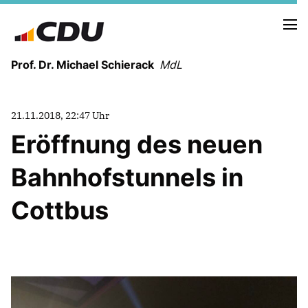
Prof. Dr. Michael Schierack
MdL
NEUIGKEITEN
21.11.2018, 22:47 Uhr
TERMINE
Eröffnung des neuen
Bahnhofstunnels in
LEBENSLAUF
HEIMAT UND WERTE
Cottbus
AUSBILDUNG UND WEGMARKEN
BERUFUNG UND MENSCH
POLITIK
SICHERHEIT UND ZUSAMMENHALT
MITTELSTAND UND INDUSTRIE