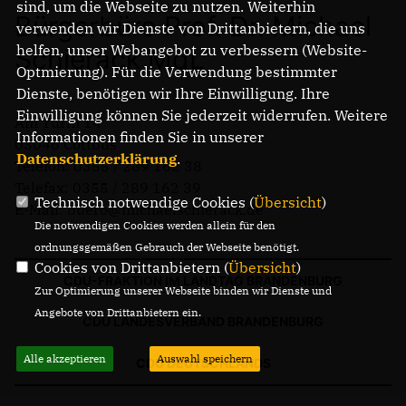
sind, um die Webseite zu nutzen. Weiterhin
Bürgerbüro Prof. Dr. Michael
verwenden wir Dienste von Drittanbietern, die uns
helfen, unser Webangebot zu verbessern (Website-
Schierack MdL
Optmierung). Für die Verwendung bestimmter
Dienste, benötigen wir Ihre Einwilligung. Ihre
Einwilligung können Sie jederzeit widerrufen. Weitere
Am Turm 14
Informationen finden Sie in unserer
03046 Cottbus
Datenschutzerklärung
.
Telefon: 0355 / 289 162 38
Telefax: 0355 / 289 162 39
Technisch notwendige Cookies (
Übersicht
)
E-Mail: buero@michaelschierack.de
Die notwendigen Cookies werden allein für den
ordnungsgemäßen Gebrauch der Webseite benötigt.
Cookies von Drittanbietern (
Übersicht
)
CDU-FRAKTION IM LANDTAG BRANDENBURG
Zur Optimierung unserer Webseite binden wir Dienste und
Angebote von Drittanbietern ein.
CDU LANDESVERBAND BRANDENBURG
Alle akzeptieren
Auswahl speichern
CDU DEUTSCHLANDS