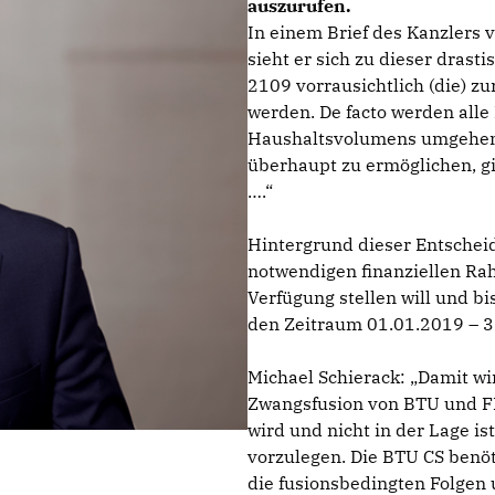
auszurufen.
In einem Brief des Kanzlers 
sieht er sich zu dieser dras
2109 vorrausichtlich (die) z
werden. De facto werden alle
Haushaltsvolumens umgehen
überhaupt zu ermöglichen, g
.“
Hintergrund dieser Entscheid
notwendigen finanziellen Ra
Verfügung stellen will und b
den Zeitraum 01.01.2019 – 31
Michael Schierack: „Damit wir
Zwangsfusion von BTU und FH
wird und nicht in der Lage is
vorzulegen. Die BTU CS benöt
die fusionsbedingten Folgen 