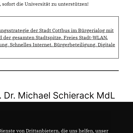
, sofort die Universität zu unterstützen!
rungsstrategie der Stadt Cottbus im Bürgerialog mit
 der gesamten Stadtspitze. Freies Stadt-WLAN.
ung. Schnelles Internet. Bürgerbeteiligung. Digitale
. Dr. Michael Schierack MdL
enste von Drittanbietern, die uns helfen, unser