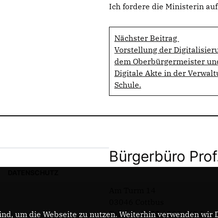
Ich fordere die Ministerin auf
Nächster Beitrag
Vorstellung der Digitalisie
dem Oberbürgermeister und
Digitale Akte in der Verwalt
Schule.
Bürgerbüro Prof
DATENSCHUTZ
Am Turm 14
03046 Cottbus
Telefon: 0355 / 289 162 38
nd, um die Webseite zu nutzen. Weiterhin verwenden wir Di