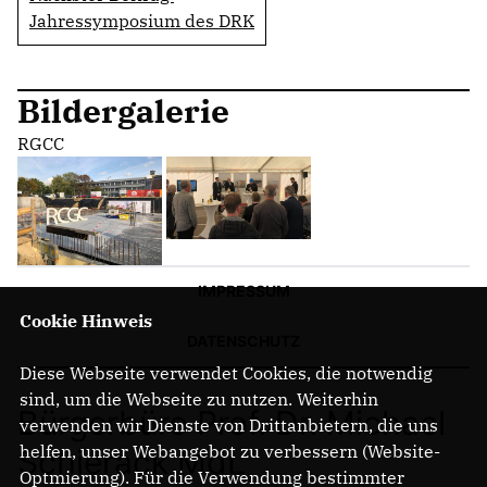
Jahressymposium des DRK
Bildergalerie
RGCC
IMPRESSUM
Cookie Hinweis
DATENSCHUTZ
Diese Webseite verwendet Cookies, die notwendig
sind, um die Webseite zu nutzen. Weiterhin
Bürgerbüro Prof. Dr. Michael
verwenden wir Dienste von Drittanbietern, die uns
helfen, unser Webangebot zu verbessern (Website-
Schierack MdL
Optmierung). Für die Verwendung bestimmter