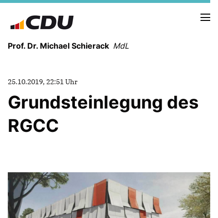
Prof. Dr. Michael Schierack
MdL
NEUIGKEITEN
25.10.2019, 22:51 Uhr
TERMINE
Grundsteinlegung des
RGCC
LEBENSLAUF
HEIMAT UND WERTE
AUSBILDUNG UND WEGMARKEN
BERUFUNG UND MENSCH
POLITIK
SICHERHEIT UND ZUSAMMENHALT
MITTELSTAND UND INDUSTRIE