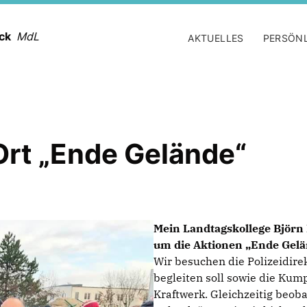
ack
MdL
AKTUELLES
PERSÖN
Ort „Ende Gelände“
Mein Landtagskollege Björ
um die Aktionen „Ende Gelä
Wir besuchen die Polizeidire
begleiten soll sowie die Kum
Kraftwerk. Gleichzeitig beob