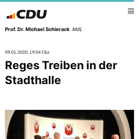
Prof. Dr. Michael Schierack
MdL
NEUIGKEITEN
09.01.2020, 19:04 Uhr
TERMINE
Reges Treiben in der
Stadthalle
LEBENSLAUF
HEIMAT UND WERTE
AUSBILDUNG UND WEGMARKEN
BERUFUNG UND MENSCH
POLITIK
SICHERHEIT UND ZUSAMMENHALT
MITTELSTAND UND INDUSTRIE