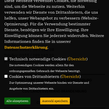
Diese Webseite verwendet Cookies, die notwendig
sind, um die Webseite zu nutzen. Weiterhin
Bürgerbüro Prof. Dr. Michael
verwenden wir Dienste von Drittanbietern, die uns
helfen, unser Webangebot zu verbessern (Website-
Schierack MdL
Optmierung). Für die Verwendung bestimmter
Dienste, benötigen wir Ihre Einwilligung. Ihre
Einwilligung können Sie jederzeit widerrufen. Weitere
Am Turm 14
Informationen finden Sie in unserer
03046 Cottbus
Datenschutzerklärung
.
Telefon: 0355 / 289 162 38
Telefax: 0355 / 289 162 39
Technisch notwendige Cookies (
Übersicht
)
E-Mail: buero@michaelschierack.de
Die notwendigen Cookies werden allein für den
ordnungsgemäßen Gebrauch der Webseite benötigt.
Cookies von Drittanbietern (
Übersicht
)
CDU-FRAKTION IM LANDTAG BRANDENBURG
Zur Optimierung unserer Webseite binden wir Dienste und
Angebote von Drittanbietern ein.
CDU LANDESVERBAND BRANDENBURG
Alle akzeptieren
Auswahl speichern
CDU DEUTSCHLANDS