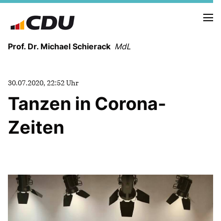
Prof. Dr. Michael Schierack
MdL
NEUIGKEITEN
30.07.2020, 22:52 Uhr
TERMINE
Tanzen in Corona-
Zeiten
LEBENSLAUF
HEIMAT UND WERTE
AUSBILDUNG UND WEGMARKEN
BERUFUNG UND MENSCH
POLITIK
SICHERHEIT UND ZUSAMMENHALT
MITTELSTAND UND INDUSTRIE