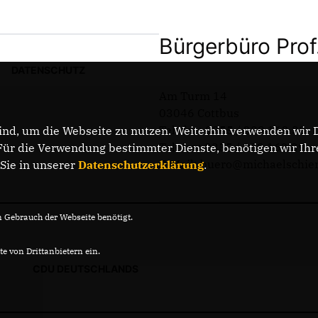
Bürgerbüro Prof
DATENSCHUTZ
Am Turm 14
03046 Cottbus
Telefon: 0355 / 289 162 38
nd, um die Webseite zu nutzen. Weiterhin verwenden wir Di
Telefax: 0355 / 289 162 39
r die Verwendung bestimmter Dienste, benötigen wir Ihre 
E-Mail: buero@michaelschie
 Sie in unserer
Datenschutzerklärung
.
Gebrauch der Webseite benötigt.
e von Drittanbietern ein.
CDU DEUTSCHLANDS