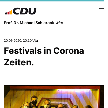
Prof. Dr. Michael Schierack
MdL
NEUIGKEITEN
20.09.2020, 20:10 Uhr
TERMINE
Festivals in Corona
Zeiten.
LEBENSLAUF
HEIMAT UND WERTE
AUSBILDUNG UND WEGMARKEN
BERUFUNG UND MENSCH
POLITIK
SICHERHEIT UND ZUSAMMENHALT
MITTELSTAND UND INDUSTRIE