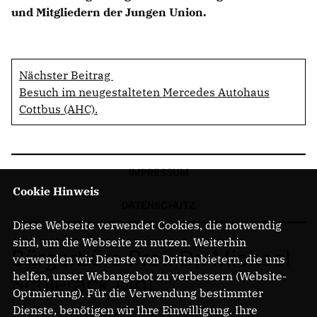
und Mitgliedern der Jungen Union.
Nächster Beitrag
Besuch im neugestalteten Mercedes Autohaus
Cottbus (AHC).
IMPRESSUM
Cookie Hinweis
DATENSCHUTZ
Diese Webseite verwendet Cookies, die notwendig
sind, um die Webseite zu nutzen. Weiterhin
Bürgerbüro Prof. Dr. Michael
verwenden wir Dienste von Drittanbietern, die uns
helfen, unser Webangebot zu verbessern (Website-
Schierack MdL
Optmierung). Für die Verwendung bestimmter
Dienste, benötigen wir Ihre Einwilligung. Ihre