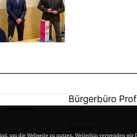
Bürgerbüro Prof
DATENSCHUTZ
Am Turm 14
03046 Cottbus
Telefon: 0355 / 289 162 38
nd, um die Webseite zu nutzen. Weiterhin verwenden wir Di