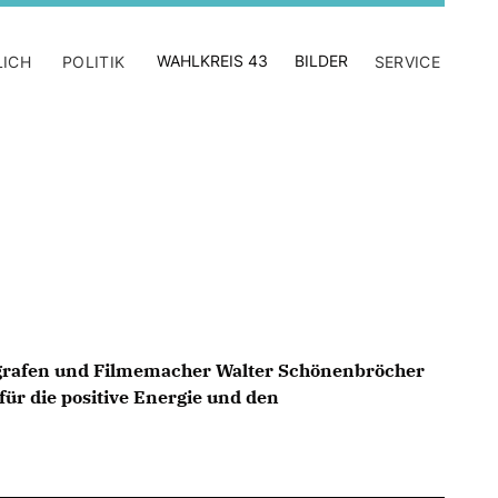
WAHLKREIS 43
BILDER
LICH
POLITIK
SERVICE
tografen und Filmemacher Walter Schönenbröcher
ür die positive Energie und den