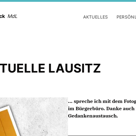
ack
MdL
AKTUELLES
PERSÖN
IRTUELLE LAUSITZ
... spreche ich mit dem Fo
im Bürgerbüro. Danke auch f
Gedankenaustausch.