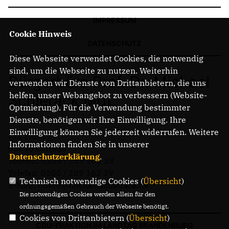
IMPRESSUM
Cookie Hinweis
DATENSCHUTZ
Diese Webseite verwendet Cookies, die notwendig
sind, um die Webseite zu nutzen. Weiterhin
Bürgerbüro Prof. Dr. Michael
verwenden wir Dienste von Drittanbietern, die uns
helfen, unser Webangebot zu verbessern (Website-
Schierack MdL
Optmierung). Für die Verwendung bestimmter
Dienste, benötigen wir Ihre Einwilligung. Ihre
Einwilligung können Sie jederzeit widerrufen. Weitere
Am Turm 14
Informationen finden Sie in unserer
03046 Cottbus
Datenschutzerklärung
.
Telefon: 0355 / 289 162 38
Telefax: 0355 / 289 162 39
Technisch notwendige Cookies (
Übersicht
)
E-Mail: buero@michaelschierack.de
Die notwendigen Cookies werden allein für den
ordnungsgemäßen Gebrauch der Webseite benötigt.
Cookies von Drittanbietern (
Übersicht
)
CDU-FRAKTION IM LANDTAG BRANDENBURG