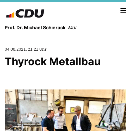
Prof. Dr. Michael Schierack
MdL
NEUIGKEITEN
04.08.2021, 21:21 Uhr
TERMINE
Thyrock Metallbau
LEBENSLAUF
HEIMAT UND WERTE
AUSBILDUNG UND WEGMARKEN
BERUFUNG UND MENSCH
POLITIK
SICHERHEIT UND ZUSAMMENHALT
MITTELSTAND UND INDUSTRIE