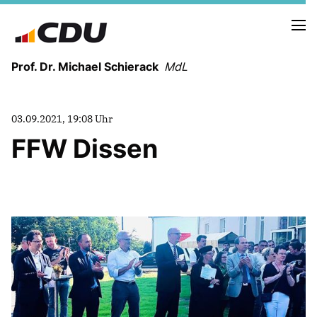
Prof. Dr. Michael Schierack
MdL
NEUIGKEITEN
03.09.2021, 19:08 Uhr
TERMINE
FFW Dissen
LEBENSLAUF
HEIMAT UND WERTE
AUSBILDUNG UND WEGMARKEN
BERUFUNG UND MENSCH
POLITIK
SICHERHEIT UND ZUSAMMENHALT
MITTELSTAND UND INDUSTRIE