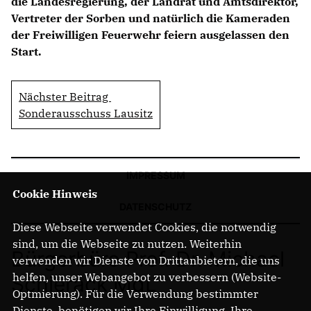
die Landesregierung, der Landrat und Amtsdirektor,
Vertreter der Sorben und natürlich die Kameraden
der Freiwilligen Feuerwehr feiern ausgelassen den
Start.
Nächster Beitrag
Sonderausschuss Lausitz
IMPRESSUM
Cookie Hinweis
DATENSCHUTZ
Diese Webseite verwendet Cookies, die notwendig
sind, um die Webseite zu nutzen. Weiterhin
Bürgerbüro Prof. Dr. Michael
verwenden wir Dienste von Drittanbietern, die uns
helfen, unser Webangebot zu verbessern (Website-
Schierack MdL
Optmierung). Für die Verwendung bestimmter
Dienste, benötigen wir Ihre Einwilligung. Ihre