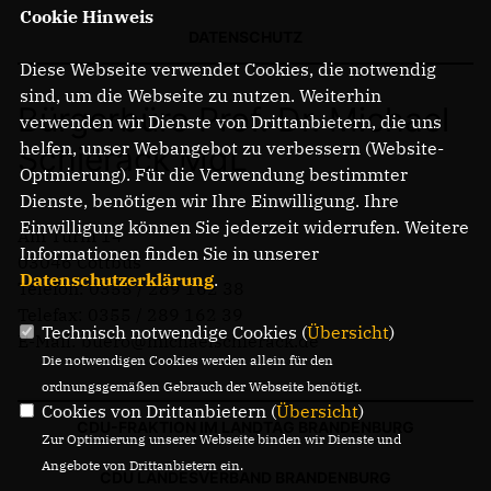
Cookie Hinweis
DATENSCHUTZ
Diese Webseite verwendet Cookies, die notwendig
sind, um die Webseite zu nutzen. Weiterhin
Bürgerbüro Prof. Dr. Michael
verwenden wir Dienste von Drittanbietern, die uns
helfen, unser Webangebot zu verbessern (Website-
Schierack MdL
Optmierung). Für die Verwendung bestimmter
Dienste, benötigen wir Ihre Einwilligung. Ihre
Einwilligung können Sie jederzeit widerrufen. Weitere
Am Turm 14
Informationen finden Sie in unserer
03046 Cottbus
Datenschutzerklärung
.
Telefon: 0355 / 289 162 38
Telefax: 0355 / 289 162 39
Technisch notwendige Cookies (
Übersicht
)
E-Mail: buero@michaelschierack.de
Die notwendigen Cookies werden allein für den
ordnungsgemäßen Gebrauch der Webseite benötigt.
Cookies von Drittanbietern (
Übersicht
)
CDU-FRAKTION IM LANDTAG BRANDENBURG
Zur Optimierung unserer Webseite binden wir Dienste und
Angebote von Drittanbietern ein.
CDU LANDESVERBAND BRANDENBURG