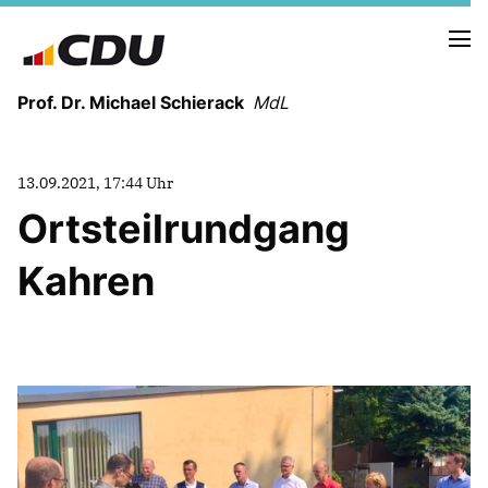
Prof. Dr. Michael Schierack
MdL
NEUIGKEITEN
13.09.2021, 17:44 Uhr
TERMINE
Ortsteilrundgang
Kahren
LEBENSLAUF
HEIMAT UND WERTE
AUSBILDUNG UND WEGMARKEN
BERUFUNG UND MENSCH
POLITIK
SICHERHEIT UND ZUSAMMENHALT
MITTELSTAND UND INDUSTRIE