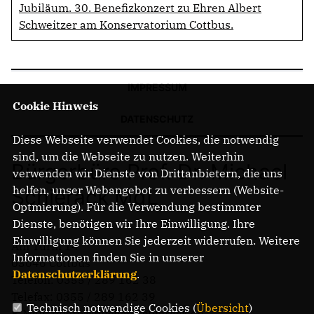
Jubiläum. 30. Benefizkonzert zu Ehren Albert
Schweitzer am Konservatorium Cottbus.
IMPRESSUM
Cookie Hinweis
DATENSCHUTZ
Diese Webseite verwendet Cookies, die notwendig
sind, um die Webseite zu nutzen. Weiterhin
Bürgerbüro Prof. Dr. Michael
verwenden wir Dienste von Drittanbietern, die uns
helfen, unser Webangebot zu verbessern (Website-
Schierack MdL
Optmierung). Für die Verwendung bestimmter
Dienste, benötigen wir Ihre Einwilligung. Ihre
Einwilligung können Sie jederzeit widerrufen. Weitere
Am Turm 14
Informationen finden Sie in unserer
03046 Cottbus
Datenschutzerklärung
.
Telefon: 0355 / 289 162 38
Telefax: 0355 / 289 162 39
Technisch notwendige Cookies (
Übersicht
)
E-Mail: buero@michaelschierack.de