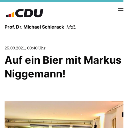
Prof. Dr. Michael Schierack
MdL
NEUIGKEITEN
25.09.2021, 00:40 Uhr
TERMINE
Auf ein Bier mit Markus
Niggemann!
LEBENSLAUF
HEIMAT UND WERTE
AUSBILDUNG UND WEGMARKEN
BERUFUNG UND MENSCH
POLITIK
SICHERHEIT UND ZUSAMMENHALT
MITTELSTAND UND INDUSTRIE