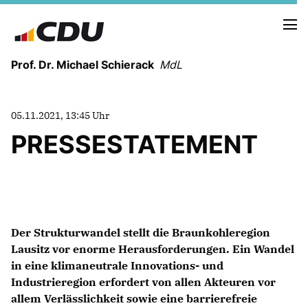
Prof. Dr. Michael Schierack
MdL
NEUIGKEITEN
05.11.2021, 13:45 Uhr
TERMINE
PRESSESTATEMENT
LEBENSLAUF
HEIMAT UND WERTE
AUSBILDUNG UND WEGMARKEN
BERUFUNG UND MENSCH
Der Strukturwandel stellt die Braunkohleregion
Lausitz vor enorme Herausforderungen. Ein Wandel
in eine klimaneutrale Innovations- und
POLITIK
Industrieregion erfordert von allen Akteuren vor
SICHERHEIT UND ZUSAMMENHALT
allem Verlässlichkeit sowie eine barrierefreie
MITTELSTAND UND INDUSTRIE