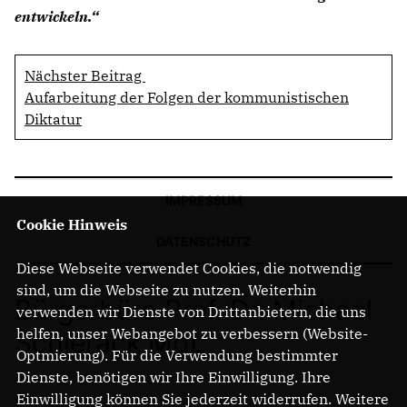
entwickeln.“
Nächster Beitrag
Aufarbeitung der Folgen der kommunistischen
Diktatur
IMPRESSUM
Cookie Hinweis
DATENSCHUTZ
Diese Webseite verwendet Cookies, die notwendig
sind, um die Webseite zu nutzen. Weiterhin
Bürgerbüro Prof. Dr. Michael
verwenden wir Dienste von Drittanbietern, die uns
helfen, unser Webangebot zu verbessern (Website-
Schierack MdL
Optmierung). Für die Verwendung bestimmter
Dienste, benötigen wir Ihre Einwilligung. Ihre
Einwilligung können Sie jederzeit widerrufen. Weitere
Am Turm 14