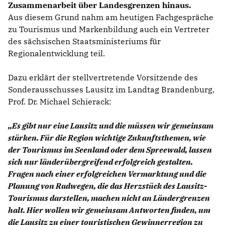
Zusammenarbeit über Landesgrenzen hinaus.
BILDUNG
Aus diesem Grund nahm am heutigen Fachgespräche
IDENTITÄT
zu Tourismus und Markenbildung auch ein Vertreter
MEINE 10 PUNKTE
des sächsischen Staatsministeriums für
Regionalentwicklung teil.
Dazu erklärt der stellvertretende Vorsitzende des
Sonderausschusses Lausitz im Landtag Brandenburg,
Prof. Dr. Michael Schierack:
PRAKTIKUM
LINKS
Es gibt nur eine Lausitz und die müssen wir gemeinsam
stärken. Für die Region wichtige Zukunftsthemen, wie
der Tourismus im Seenland oder dem Spreewald, lassen
sich nur länderübergreifend erfolgreich gestalten.
Fragen nach einer erfolgreichen Vermarktung und die
Planung von Radwegen, die das Herzstück des Lausitz-
Tourismus darstellen, machen nicht an Ländergrenzen
halt. Hier wollen wir gemeinsam Antworten finden, um
die Lausitz zu einer touristischen Gewinnerregion zu