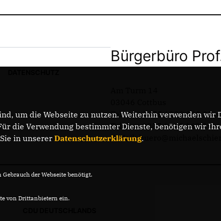
Bürgerbüro Prof
DATENSCHUTZ
Am Turm 14
03046 Cottbus
Telefon: 0355 / 289 162 38
nd, um die Webseite zu nutzen. Weiterhin verwenden wir Di
Telefax: 0355 / 289 162 39
r die Verwendung bestimmter Dienste, benötigen wir Ihre 
E-Mail: buero@michaelschie
 Sie in unserer
Datenschutzerklärung
.
Gebrauch der Webseite benötigt.
e von Drittanbietern ein.
CDU DEUTSCHLANDS