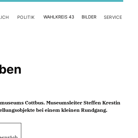
WAHLKREIS 43
BILDER
LICH
POLITIK
SERVICE
eben
dtmuseums Cottbus. Museumsleiter Steffen Krestin
tellungsobjekte bei einem kleinen Rundgang.
Gespräch