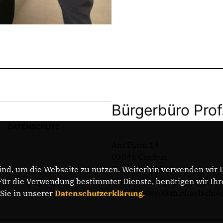
Bürgerbüro Prof
DATENSCHUTZ
Am Turm 14
03046 Cottbus
Telefon: 0355 / 289 162 38
nd, um die Webseite zu nutzen. Weiterhin verwenden wir Di
Telefax: 0355 / 289 162 39
r die Verwendung bestimmter Dienste, benötigen wir Ihre 
E-Mail: buero@michaelschie
 Sie in unserer
Datenschutzerklärung
.