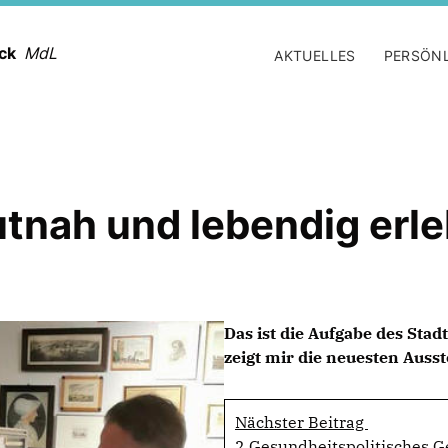
ack
MdL
AKTUELLES
PERSÖN
tnah und lebendig erl
Das ist die Aufgabe des Sta
zeigt mir die neuesten Auss
Nächster Beitrag
2 Gesundheitspolitisches 