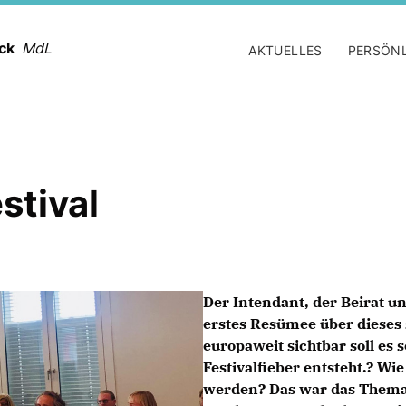
ack
MdL
AKTUELLES
PERSÖN
stival
Der Intendant, der Beirat un
erstes Resümee über dieses s
europaweit sichtbar soll es 
Festivalfieber entsteht.? W
werden? Das war das Thema