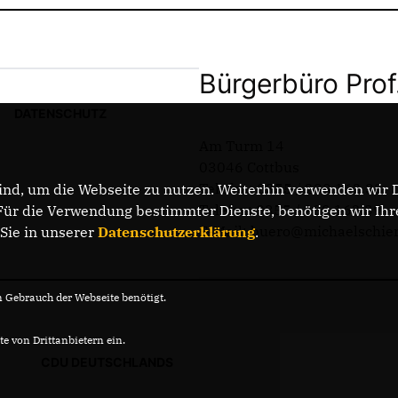
Bürgerbüro Prof
DATENSCHUTZ
Am Turm 14
03046 Cottbus
Telefon: 0355 / 289 162 38
nd, um die Webseite zu nutzen. Weiterhin verwenden wir Di
Telefax: 0355 / 289 162 39
r die Verwendung bestimmter Dienste, benötigen wir Ihre 
E-Mail: buero@michaelschie
 Sie in unserer
Datenschutzerklärung
.
Gebrauch der Webseite benötigt.
e von Drittanbietern ein.
CDU DEUTSCHLANDS