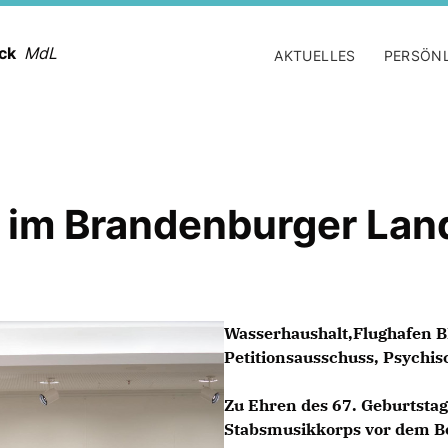
ack
MdL
AKTUELLES
PERSÖN
 im Brandenburger Lan
Wasserhaushalt,Flughafen 
Petitionsausschuss, Psychi
Zu Ehren des 67. Geburtsta
Stabsmusikkorps vor dem Be