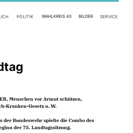
WAHLKREIS 43
BILDER
LICH
POLITIK
SERVICE
dtag
BER, Menschen vor Armut schützen,
sch-Kranken-Gesetz u. W.
gs der Bundeswehr spielte die Combo des
ginn der 75. Landtagssitzung.