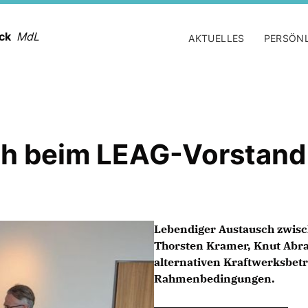
ack
MdL
AKTUELLES
PERSÖN
h beim LEAG-Vorstand
Lebendiger Austausch zwis
Thorsten Kramer, Knut Abr
alternativen Kraftwerksbet
Rahmenbedingungen.