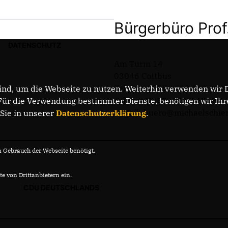
Bürgerbüro Prof
DATENSCHUTZ
Am Turm 14
03046 Cottbus
Telefon: 0355 / 289 162 38
nd, um die Webseite zu nutzen. Weiterhin verwenden wir Di
Telefax: 0355 / 289 162 39
r die Verwendung bestimmter Dienste, benötigen wir Ihre 
E-Mail: buero@michaelschie
 Sie in unserer
Datenschutzerklärung
.
Gebrauch der Webseite benötigt.
e von Drittanbietern ein.
CDU DEUTSCHLANDS