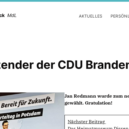
ack
MdL
AKTUELLES
PERSÖN
zender der CDU Brande
Jan Redmann wurde zum ne
gewählt. Gratulation!
Nächster Beitrag
Das Heimatmuseum Dissen p