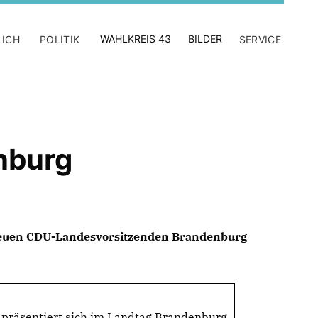
WAHLKREIS 43
BILDER
LICH
POLITIK
SERVICE
nburg
uen CDU-Landesvorsitzenden Brandenburg
räsentiert sich im Landtag Brandenburg