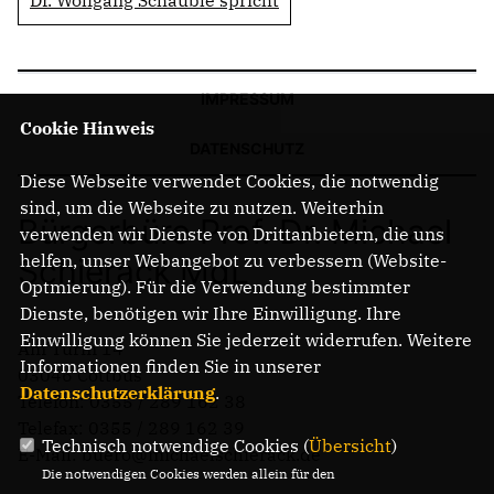
IMPRESSUM
Cookie Hinweis
DATENSCHUTZ
Diese Webseite verwendet Cookies, die notwendig
sind, um die Webseite zu nutzen. Weiterhin
Bürgerbüro Prof. Dr. Michael
verwenden wir Dienste von Drittanbietern, die uns
helfen, unser Webangebot zu verbessern (Website-
Schierack MdL
Optmierung). Für die Verwendung bestimmter
Dienste, benötigen wir Ihre Einwilligung. Ihre
Einwilligung können Sie jederzeit widerrufen. Weitere
Am Turm 14
Informationen finden Sie in unserer
03046 Cottbus
Datenschutzerklärung
.
Telefon: 0355 / 289 162 38
Telefax: 0355 / 289 162 39
Technisch notwendige Cookies (
Übersicht
)
E-Mail: buero@michaelschierack.de
Die notwendigen Cookies werden allein für den