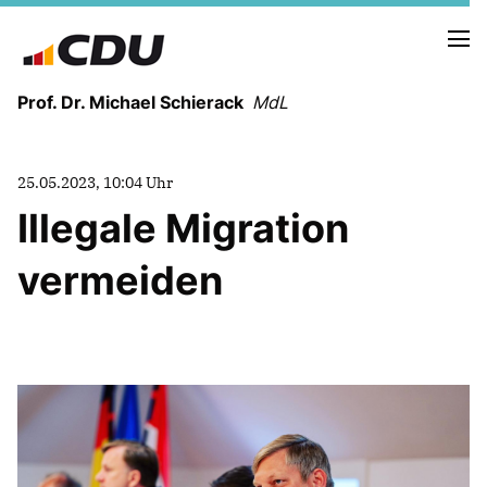
Prof. Dr. Michael Schierack
MdL
NEUIGKEITEN
25.05.2023, 10:04 Uhr
TERMINE
Illegale Migration
vermeiden
LEBENSLAUF
HEIMAT UND WERTE
AUSBILDUNG UND WEGMARKEN
BERUFUNG UND MENSCH
POLITIK
SICHERHEIT UND ZUSAMMENHALT
MITTELSTAND UND INDUSTRIE