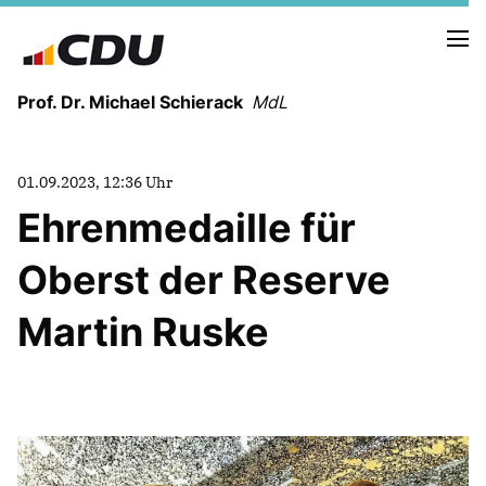
Prof. Dr. Michael Schierack
MdL
NEUIGKEITEN
01.09.2023, 12:36 Uhr
TERMINE
Ehrenmedaille für
Oberst der Reserve
LEBENSLAUF
HEIMAT UND WERTE
Martin Ruske
AUSBILDUNG UND WEGMARKEN
BERUFUNG UND MENSCH
POLITIK
SICHERHEIT UND ZUSAMMENHALT
MITTELSTAND UND INDUSTRIE