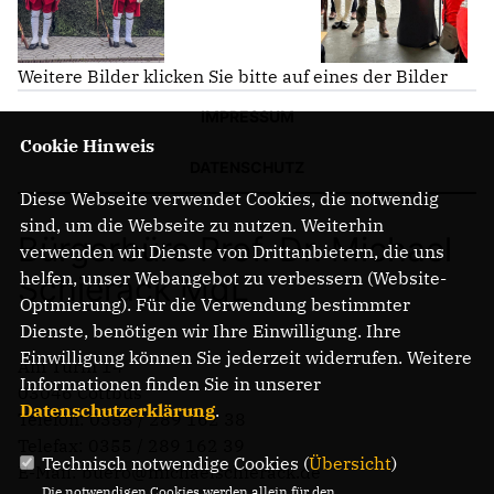
Weitere Bilder klicken Sie bitte auf eines der Bilder
IMPRESSUM
Cookie Hinweis
DATENSCHUTZ
Diese Webseite verwendet Cookies, die notwendig
sind, um die Webseite zu nutzen. Weiterhin
Bürgerbüro Prof. Dr. Michael
verwenden wir Dienste von Drittanbietern, die uns
helfen, unser Webangebot zu verbessern (Website-
Schierack MdL
Optmierung). Für die Verwendung bestimmter
Dienste, benötigen wir Ihre Einwilligung. Ihre
Einwilligung können Sie jederzeit widerrufen. Weitere
Am Turm 14
Informationen finden Sie in unserer
03046 Cottbus
Datenschutzerklärung
.
Telefon: 0355 / 289 162 38
Telefax: 0355 / 289 162 39
Technisch notwendige Cookies (
Übersicht
)
E-Mail: buero@michaelschierack.de
Die notwendigen Cookies werden allein für den