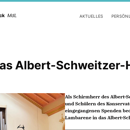
ack
MdL
AKTUELLES
PERSÖN
das Albert-Schweitzer-
Als Schirmherr des Albert-
und Schülern des Konservato
eingegangenen Spenden beda
Lambarene in das Albert-Sc