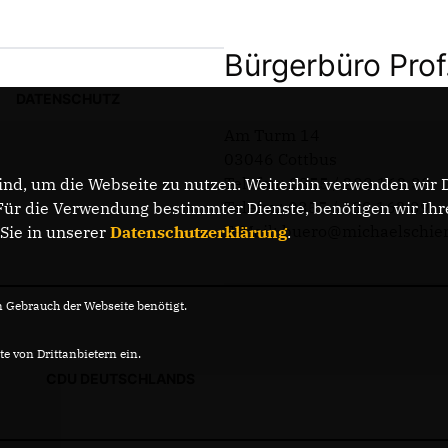
Bürgerbüro Prof
DATENSCHUTZ
Am Turm 14
03046 Cottbus
Telefon: 0355 / 289 162 38
nd, um die Webseite zu nutzen. Weiterhin verwenden wir Di
Telefax: 0355 / 289 162 39
r die Verwendung bestimmter Dienste, benötigen wir Ihre 
E-Mail: buero@michaelschie
 Sie in unserer
Datenschutzerklärung
.
Gebrauch der Webseite benötigt.
e von Drittanbietern ein.
CDU DEUTSCHLANDS