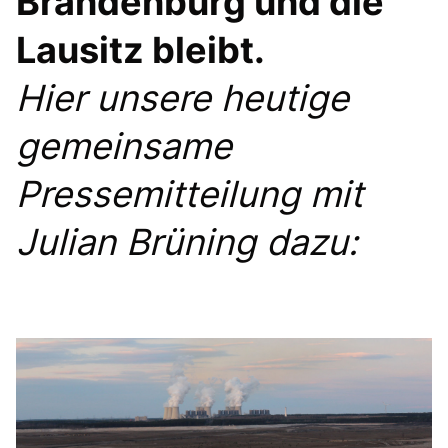
Brandenburg und die
BILDUNG
Lausitz bleibt.
IDENTITÄT
MEINE 10 PUNKTE
Hier unsere heutige
gemeinsame
Pressemitteilung mit
PRAKTIKUM
Julian Brüning dazu:
LINKS