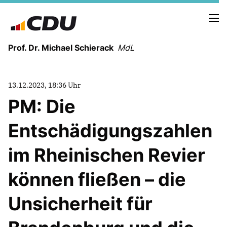
Prof. Dr. Michael Schierack
MdL
NEUIGKEITEN
13.12.2023, 18:36 Uhr
TERMINE
PM: Die
Entschädigungszahlen
LEBENSLAUF
HEIMAT UND WERTE
im Rheinischen Revier
AUSBILDUNG UND WEGMARKEN
BERUFUNG UND MENSCH
können fließen – die
Unsicherheit für
POLITIK
SICHERHEIT UND ZUSAMMENHALT
MITTELSTAND UND INDUSTRIE