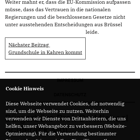
Weiter mahnt er, dass die EU-Kommission aufpassen
müsse, dass das Vertrauen in die nationalen
Regierungen und die beschlossenen Gesetze nicht
unter ausstehenden Entscheidungen aus Brüssel
leide.
Nächster Beitrag
Grundschule in Kahren kommt
IMPRESSUM
Cookie Hinweis
DATENSCHUTZ
Diese Webseite verwendet Cookies, die notwendig
sind, um die Webseite zu nutzen. Weiterhin
Bürgerbüro Prof. Dr. Michael
verwenden wir Dienste von Drittanbietern, die uns
helfen, unser Webangebot zu verbessern (Website-
Schierack MdL
Optmierung). Für die Verwendung bestimmter