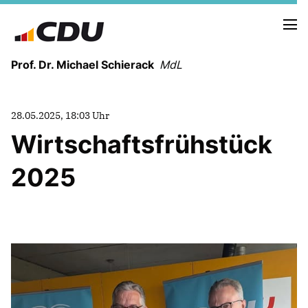
Prof. Dr. Michael Schierack
MdL
NEUIGKEITEN
28.05.2025, 18:03 Uhr
TERMINE
Wirtschaftsfrühstück
2025
LEBENSLAUF
HEIMAT UND WERTE
AUSBILDUNG UND WEGMARKEN
BERUFUNG UND MENSCH
POLITIK
SICHERHEIT UND ZUSAMMENHALT
MITTELSTAND UND INDUSTRIE