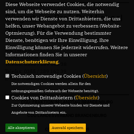
Diese Webseite verwendet Cookies, die notwendig
sind, um die Webseite zu nutzen. Weiterhin
Bürgerbüro Prof. Dr. Michael
verwenden wir Dienste von Drittanbietern, die uns
helfen, unser Webangebot zu verbessern (Website-
Schierack MdL
Optmierung). Für die Verwendung bestimmter
Dienste, benötigen wir Ihre Einwilligung. Ihre
Einwilligung können Sie jederzeit widerrufen. Weitere
Am Turm 14
Informationen finden Sie in unserer
03046 Cottbus
Datenschutzerklärung
.
Telefon: 0355 / 289 162 38
Telefax: 0355 / 289 162 39
Technisch notwendige Cookies (
Übersicht
)
E-Mail: buero@michaelschierack.de
Die notwendigen Cookies werden allein für den
ordnungsgemäßen Gebrauch der Webseite benötigt.
Cookies von Drittanbietern (
Übersicht
)
CDU-FRAKTION IM LANDTAG BRANDENBURG
Zur Optimierung unserer Webseite binden wir Dienste und
Angebote von Drittanbietern ein.
CDU LANDESVERBAND BRANDENBURG
Alle akzeptieren
Auswahl speichern
CDU DEUTSCHLANDS