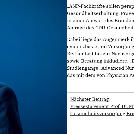
ANP-Fachkräfte sollen persp
Gesundheitserhaltung, Präve
in einer Antwort des Brande
Anfrage des CDU-Gesundheits
Dabei liege das Augenmerk ih
evidenzbasierten Versorgung
Erstkontakt bis zur Nachsor
sowie Beratung inkludiere. 
Studiengangs „Advanced Nursi
das mit dem von Physician Ass
Nächster Beitrag
Pressestatement Prof. Dr. M
Gesundheitsversorgung Br