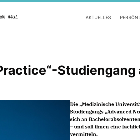
ack
MdL
AKTUELLES
PERSÖN
ractice“-Studiengang
Die „Medizinische Universitä
Studiengangs „Advanced Nur
sich an Bachelorabsolventen
– und soll ihnen eine fachli
vermitteln.