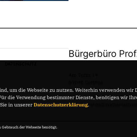
Bürgerbüro Prof
DATENSCHUTZ
Am Turm 14
03046 Cottbus
Telefon: 0355 / 289 162 38
nd, um die Webseite zu nutzen. Weiterhin verwenden wir Di
Telefax: 0355 / 289 162 39
r die Verwendung bestimmter Dienste, benötigen wir Ihre 
E-Mail: buero@michaelschie
 Sie in unserer
Datenschutzerklärung
.
Gebrauch der Webseite benötigt.