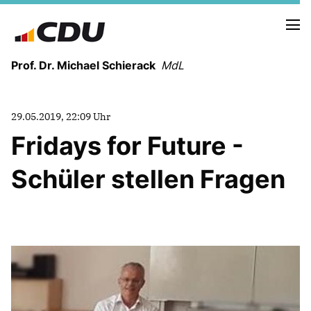
Prof. Dr. Michael Schierack
MdL
NEUIGKEITEN
29.05.2019, 22:09 Uhr
TERMINE
Fridays for Future -
Schüler stellen Fragen
LEBENSLAUF
HEIMAT UND WERTE
AUSBILDUNG UND WEGMARKEN
BERUFUNG UND MENSCH
POLITIK
SICHERHEIT UND ZUSAMMENHALT
MITTELSTAND UND INDUSTRIE