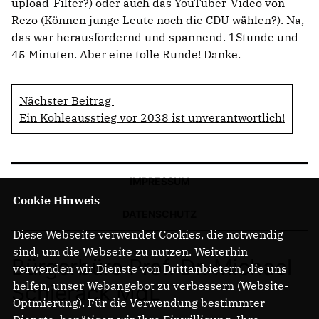
upload-Filter?) oder auch das YouTuber-Video von
Rezo (Können junge Leute noch die CDU wählen?). Na,
das war herausfordernd und spannend. 1Stunde und
45 Minuten. Aber eine tolle Runde! Danke.
Nächster Beitrag
Ein Kohleausstieg vor 2038 ist unverantwortlich!
IMPRESSUM
Cookie Hinweis
DATENSCHUTZ
Diese Webseite verwendet Cookies, die notwendig
sind, um die Webseite zu nutzen. Weiterhin
Bürgerbüro Prof. Dr. Michael
verwenden wir Dienste von Drittanbietern, die uns
helfen, unser Webangebot zu verbessern (Website-
Schierack MdL
Optmierung). Für die Verwendung bestimmter