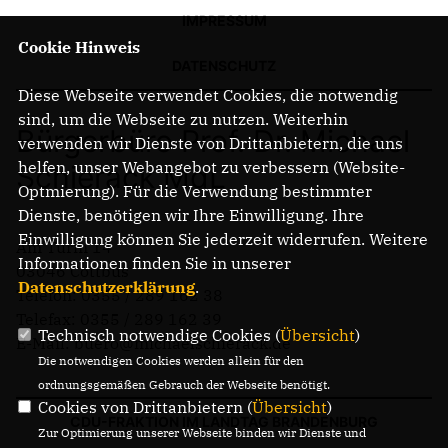
IMPRESSUM
Cookie Hinweis
DATENSCHUTZ
Diese Webseite verwendet Cookies, die notwendig
sind, um die Webseite zu nutzen. Weiterhin
Bürgerbüro Prof. Dr. Michael
verwenden wir Dienste von Drittanbietern, die uns
helfen, unser Webangebot zu verbessern (Website-
Schierack MdL
Optmierung). Für die Verwendung bestimmter
Dienste, benötigen wir Ihre Einwilligung. Ihre
Einwilligung können Sie jederzeit widerrufen. Weitere
Am Turm 14
Informationen finden Sie in unserer
03046 Cottbus
Datenschutzerklärung
.
Telefon: 0355 / 289 162 38
Telefax: 0355 / 289 162 39
Technisch notwendige Cookies (
Übersicht
)
E-Mail: buero@michaelschierack.de
Die notwendigen Cookies werden allein für den
ordnungsgemäßen Gebrauch der Webseite benötigt.
Cookies von Drittanbietern (
Übersicht
)
CDU-FRAKTION IM LANDTAG BRANDENBURG
Zur Optimierung unserer Webseite binden wir Dienste und