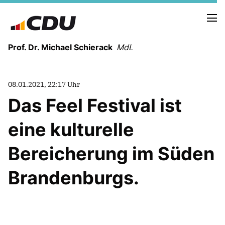
Prof. Dr. Michael Schierack
MdL
NEUIGKEITEN
08.01.2021, 22:17 Uhr
TERMINE
Das Feel Festival ist
eine kulturelle
LEBENSLAUF
HEIMAT UND WERTE
Bereicherung im Süden
AUSBILDUNG UND WEGMARKEN
BERUFUNG UND MENSCH
Brandenburgs.
POLITIK
SICHERHEIT UND ZUSAMMENHALT
MITTELSTAND UND INDUSTRIE