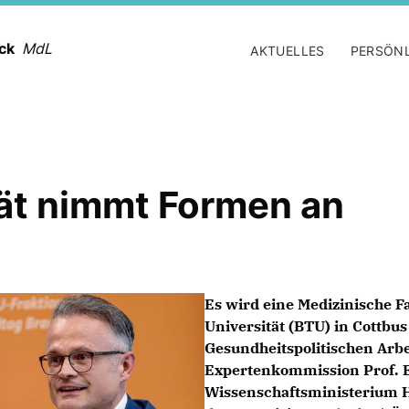
ack
MdL
AKTUELLES
PERSÖN
ät nimmt Formen an
Es wird eine Medizinische 
Universität (BTU) in Cottbu
Gesundheitspolitischen Arbe
Expertenkommission Prof. E
Wissenschaftsministerium H