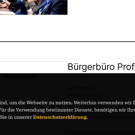
Bürgerbüro Prof
DATENSCHUTZ
Am Turm 14
03046 Cottbus
Telefon: 0355 / 289 162 38
nd, um die Webseite zu nutzen. Weiterhin verwenden wir Di
Telefax: 0355 / 289 162 39
r die Verwendung bestimmter Dienste, benötigen wir Ihre 
E-Mail: buero@michaelschie
 Sie in unserer
Datenschutzerklärung
.